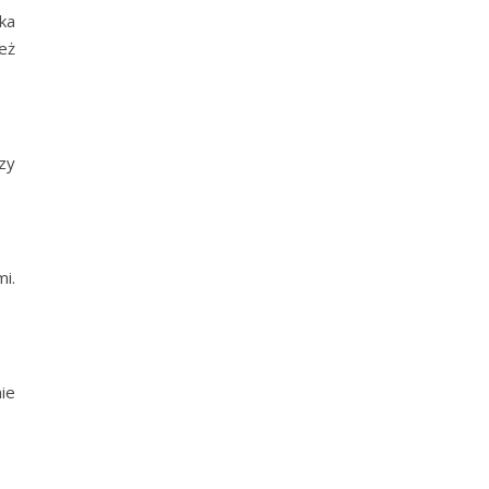
ka
eż
zy
i.
ie