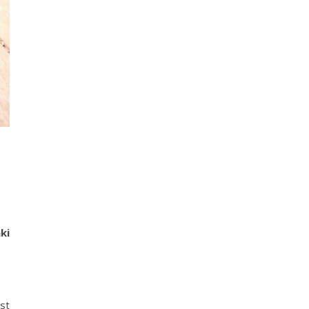
ki
st