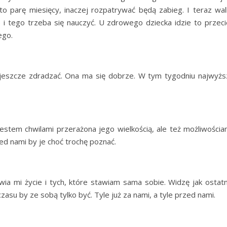
 to parę miesięcy, inaczej rozpatrywać będą zabieg. I teraz wal
e i tego trzeba się nauczyć. U zdrowego dziecka idzie to przeci
ego.
o jeszcze zdradzać. Ona ma się dobrze. W tym tygodniu najwyżs
estem chwilami przerażona jego wielkością, ale też możliwościam
ed nami by je choć trochę poznać.
ia mi życie i tych, które stawiam sama sobie. Widzę jak ostatn
czasu by ze sobą tylko być. Tyle już za nami, a tyle przed nami.