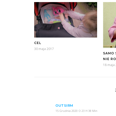
CEL
30 maja 2017
SAMO 
NIE R
18 maja
OUTSIRM
15 Grudnia 2020 O 23 H 38 Min