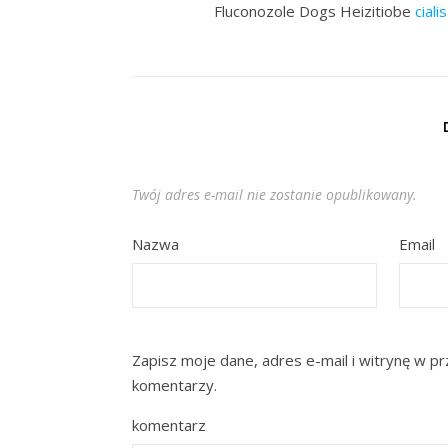
Fluconozole Dogs Heizitiobe
ciali
Twój adres e-mail nie zostanie opublikowany.
Nazwa
Email
Zapisz moje dane, adres e-mail i witrynę w p
komentarzy.
komentarz