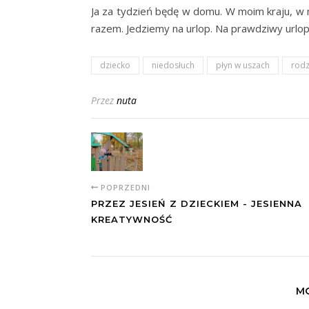
Ja za tydzień będę w domu. W moim kraju, w
razem. Jedziemy na urlop. Na prawdziwy urlop
dziecko
niedosłuch
płyn w uszach
rodz
Przez
nuta
POPRZEDNI
PRZEZ JESIEŃ Z DZIECKIEM - JESIENNA
KREATYWNOŚĆ
MO