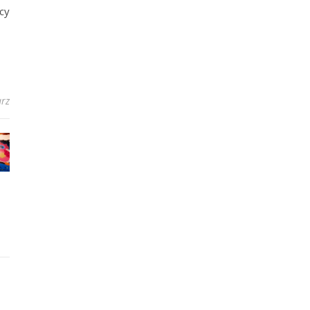
cy
rz