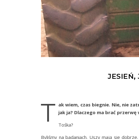
JESIEŃ,
T
ak wiem, czas biegnie. Nie, nie z
jak ja? Dlaczego ma brać przerwę w
Tośka?
Byliśmy na badaniach. Uszy mają się dobrze.