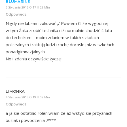
BLUMARINE
3 Stycznia 2013 O 17 H 28 Min
Odpowiedz
Nigdy nie lubiłam zakuwać ;/ Powiem Ci że wygodniej
w tym Żaku zrobić technika niż normalnie chodzić 4 lata
do technikum – moim zdaniem w takich szkołach
policealnych traktują ludzi trochę doroślej niż w szkołach
ponadgimnazjalnych.
No i zdania oczywiście życzę!
LIMONKA
4 Stycznia 2013 O 19 H 02 Min
Odpowiedz
a ja sie ostatnio roleniwilam ze az wstyd sie przyznac!!
buziak i powodzenia :****