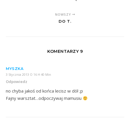
NOWSZY
DO T.
KOMENTARZY 9
MYSZKA
3 Stycznia 2013 O 16 H 40 Min
Odpowiedz
no chyba jakoś od końca lecisz w dół ;p
Fajny warsztat…odpoczywaj mamusiu