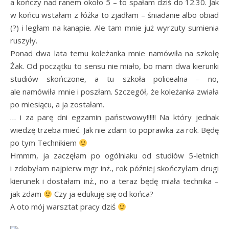
a kończy nad ranem około 5 – to spałam dziś do 12.30. Jak
w końcu wstałam z łóżka to zjadłam – śniadanie albo obiad
(?) i ległam na kanapie. Ale tam mnie już wyrzuty sumienia
ruszyły.
Ponad dwa lata temu koleżanka mnie namówiła na szkołę
Żak. Od początku to sensu nie miało, bo mam dwa kierunki
studiów skończone, a tu szkoła policealna – no,
ale namówiła mnie i poszłam. Szczegół, że koleżanka zwiała
po miesiącu, a ja zostałam.
… i za parę dni egzamin państwowy!!!!!! Na który jednak
wiedzę trzeba mieć. Jak nie zdam to poprawka za rok. Będę
po tym Technikiem
Hmmm, ja zaczęłam po ogólniaku od studiów 5-letnich
i zdobyłam najpierw mgr inż., rok później skończyłam drugi
kierunek i dostałam inż., no a teraz będę miała technika –
jak zdam
Czy ja edukuję się od końca?
A oto mój warsztat pracy dziś