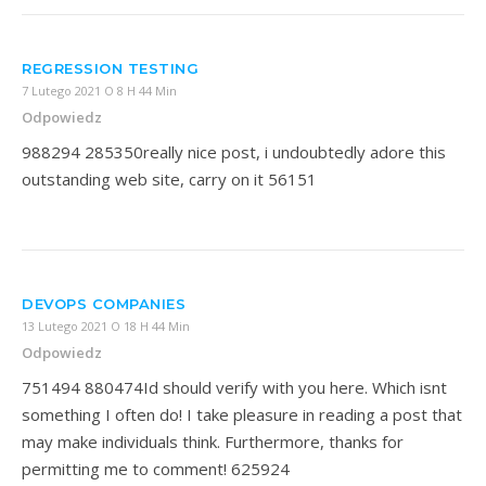
REGRESSION TESTING
7 Lutego 2021 O 8 H 44 Min
Odpowiedz
988294 285350really nice post, i undoubtedly adore this
outstanding web site, carry on it 56151
DEVOPS COMPANIES
13 Lutego 2021 O 18 H 44 Min
Odpowiedz
751494 880474Id should verify with you here. Which isnt
something I often do! I take pleasure in reading a post that
may make individuals think. Furthermore, thanks for
permitting me to comment! 625924