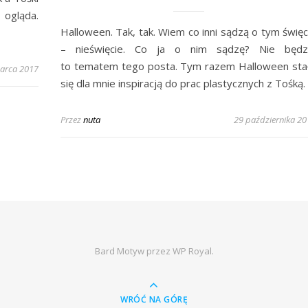
ogląda.
Halloween. Tak, tak. Wiem co inni sądzą o tym święc
– nieświęcie. Co ja o nim sądzę? Nie będz
to tematem tego posta. Tym razem Halloween sta
arca 2017
się dla mnie inspiracją do prac plastycznych z Tośką.
Przez
nuta
29 października 20
Bard Motyw przez
WP Royal
.
WRÓĆ NA GÓRĘ