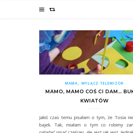
,
MAMA
WYŁĄCZ TELEWIZOR
MAMO, MAMO COŚ CI DAM… BU
KWIATÓW
Jakiś czas temu pisałam o tym, że Tosia ni
bajek. Tak, miałam o tym co robimy zam
oglądać pisać częściej, ale jest jak jest. Jedna