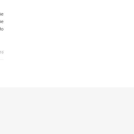
ie
ie
ło
16