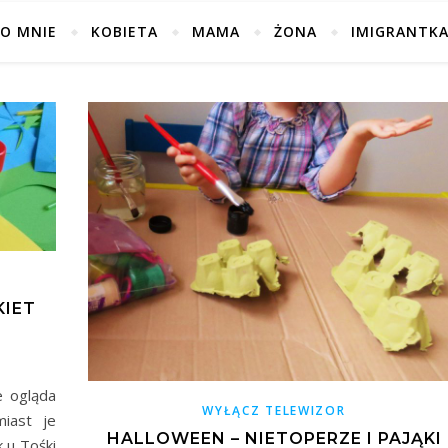
O MNIE
KOBIETA
MAMA
ŻONA
IMIGRANTK
KIET
e ogląda
WYŁĄCZ TELEWIZOR
iast je
HALLOWEEN – NIETOPERZE I PAJĄKI
k u Tośki