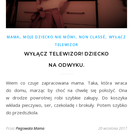
,
,
,
MAMA
MOJE DZIECKO NIE MÓWI
NON CLASSÉ
WYŁĄCZ
TELEWIZOR
WYŁĄCZ TELEWIZOR! DZIECKO
NA ODWYKU.
Wiem co czuje zapracowana mama. Taka, która wraca
do domu, marząc by choć na chwilę się położyć. Ona
w drodze powrotnej robi szybkie zakupy. Do koszyka
wkłada pieczywo, ser, czekoladę i brokuły. Potem szybko
do przedszkola.
Przez
Piegowata Mama
20 września 2017